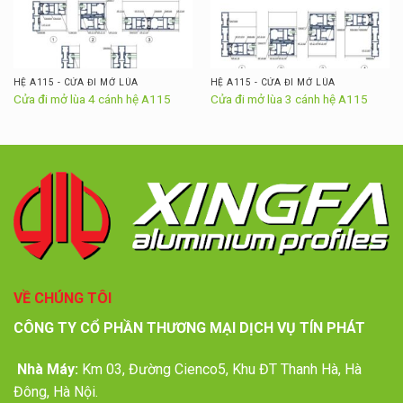
HỆ A115 - CỬA ĐI MỞ LÙA
HỆ A115 - CỬA ĐI MỞ LÙA
Cửa đi mở lùa 4 cánh hệ A115
Cửa đi mở lùa 3 cánh hệ A115
VỀ CHÚNG TÔI
CÔNG TY CỔ PHẦN THƯƠNG MẠI DỊCH VỤ TÍN PHÁT
Nhà Máy:
Km 03, Đường Cienco5, Khu ĐT Thanh Hà, Hà
Đông, Hà Nội.