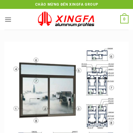
Bỏ
CHÀO MỪNG ĐẾN XINGFA GROUP
qua
nội
0
dung